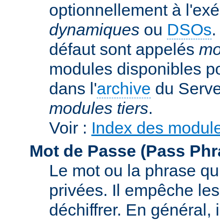
optionnellement à l'ex
dynamiques
ou
DSOs
.
défaut sont appelés
mo
modules disponibles p
dans l'
archive
du Serve
modules tiers
.
Voir :
Index des modul
Mot de Passe (Pass Phr
Le mot ou la phrase qui
privées. Il empêche les
déchiffrer. En général, 